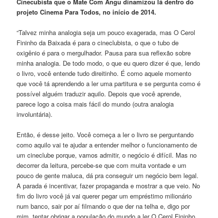
Cinecubista que o Mate Com Angu dinamizou lá dentro do
projeto Cinema Para Todos, no início de 2014.
“Talvez minha analogia seja um pouco exagerada, mas O Cerol
Fininho da Baixada é para o cineclubista, o que o tubo de
oxigênio é para o mergulhador. Pausa para sua reflexão sobre
minha analogia. De todo modo, o que eu quero dizer é que, lendo
o livro, você entende tudo direitinho. É como aquele momento
que você tá aprendendo a ler uma partitura e se pergunta como é
possível alguém traduzir aquilo. Depois que você aprende,
parece logo a coisa mais fácil do mundo (outra analogia
involuntária).
Então, é desse jeito. Você começa a ler o livro se perguntando
como aquilo vai te ajudar a entender melhor o funcionamento de
um cineclube porque, vamos admitir, o negócio é difícil. Mas no
decorrer da leitura, percebe-se que com muita vontade e um
pouco de gente maluca, dá pra conseguir um negócio bem legal.
A parada é incentivar, fazer propaganda e mostrar a que veio. No
fim do livro você já vai querer pegar um empréstimo milionário
num banco, sair por aí filmando o que der na telha e, digo por
mim, tentar obrigar a população do mundo a ler O Cerol Fininho