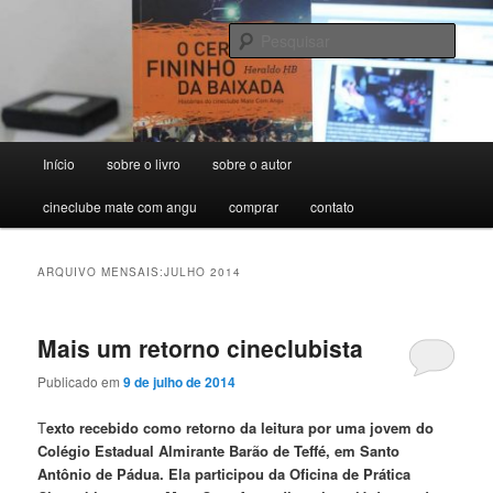
Pular
Pular
para
para
Pesqu
o
o
conteúdo
conteúdo
O Cerol Fininho da Baixada –
principal
secundário
Histórias do cineclube Mate Com
Menu
Início
sobre o livro
sobre o autor
Angu
principal
cineclube mate com angu
comprar
contato
ARQUIVO MENSAIS:
JULHO 2014
Mais um retorno cineclubista
Publicado em
9 de julho de 2014
T
exto recebido como retorno da leitura por uma jovem do
Colégio Estadual Almirante Barão de Teffé, em Santo
Antônio de Pádua. Ela participou da Oficina de Prática