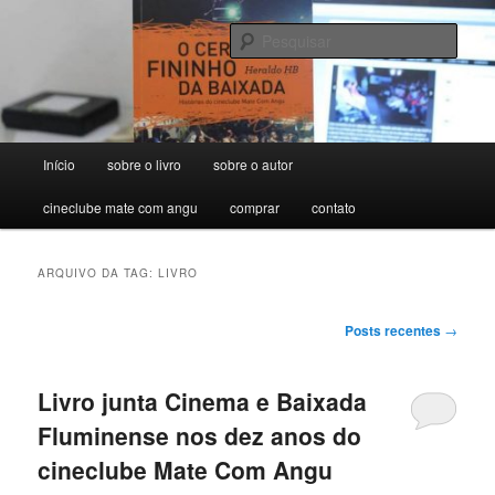
Pular
Pular
para
para
Pesqu
o
o
conteúdo
conteúdo
O Cerol Fininho da Baixada –
principal
secundário
Histórias do cineclube Mate Com
Menu
Início
sobre o livro
sobre o autor
Angu
principal
cineclube mate com angu
comprar
contato
ARQUIVO DA TAG:
LIVRO
Navegação
Posts recentes
→
de
posts
Livro junta Cinema e Baixada
Fluminense nos dez anos do
cineclube Mate Com Angu