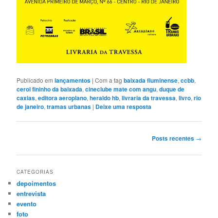
Publicado em
lançamentos
|
Com a tag
baixada fluminense
,
ccbb
,
cerol fininho da baixada
,
cineclube mate com angu
,
duque de
caxias
,
editora aeroplano
,
heraldo hb
,
livraria da travessa
,
livro
,
rio
de janeiro
,
tramas urbanas
|
Deixe uma resposta
Navegação
Posts recentes
→
de
posts
CATEGORIAS
depoimentos
entrevista
evento
foto