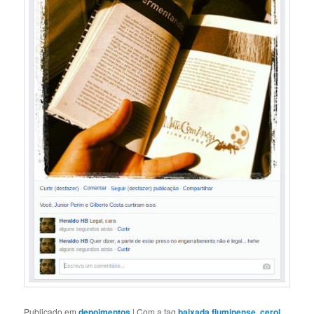
Publicado em
depoimentos
|
Com a tag
baixada fluminense
,
cerol