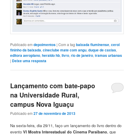
Publicado em
depoimentos
|
Com a tag
baixada fluminense
,
cerol
fininho da baixada
,
cineclube mate com angu
,
duque de caxias
,
editora aeroplano
,
heraldo hb
,
livro
,
rio de janeiro
,
tramas urbanas
|
Deixe uma resposta
Lançamento com bate-papo
na Universidade Rural,
campus Nova Iguaçu
Publicado em
27 de novembro de 2013
Na sexta-feira, dia 29/11, faço um lançamento do livro dentro do
evento
VI Mostra Interestadual do Cinema Paraibano
, que