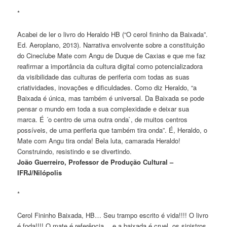
*
Acabei de ler o livro do Heraldo HB (“O cerol fininho da Baixada”.
Ed. Aeroplano, 2013). Narrativa envolvente sobre a constituição
do Cineclube Mate com Angu de Duque de Caxias e que me faz
reafirmar a importância da cultura digital como potencializadora
da visibilidade das culturas de periferia com todas as suas
criatividades, inovações e dificuldades. Como diz Heraldo, “a
Baixada é única, mas também é universal. Da Baixada se pode
pensar o mundo em toda a sua complexidade e deixar sua
marca. É ´o centro de uma outra onda`, de muitos centros
possíveis, de uma periferia que também tira onda”. É, Heraldo, o
Mate com Angu tira onda! Bela luta, camarada Heraldo!
Construindo, resistindo e se divertindo.
João Guerreiro, Professor de Produção Cultural –
IFRJ/Nilópolis
*
Cerol Fininho Baixada, HB… Seu trampo escrito é vida!!!! O livro
é foda!!!! O mate é referência… e a baixada é cruel, os sinistros