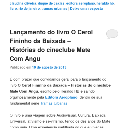
claudina oliveira
,
duque de caxias
,
editora aeroplano
,
heraldo hb
,
livro
,
rio de janeiro
,
tramas urbanas
|
Deixe uma resposta
Lançamento do livro O Cerol
Fininho da Baixada –
Histórias do cineclube Mate
Com Angu
Publicado em
19 de agosto de 2013
É com prazer que convidamos geral para o lançamento do
livro
O Cerol Fininho da Baixada – Histórias do cineclube
Mate Com Angu
, escrito pelo Heraldo HB e saindo
orgulhosamente pela
Editora Aeroplano
, dentro de sua
fundamental série
Tramas Urbanas.
O livro é uma viagem sobre Audiovisual, Cultura, Baixada
Universal, ativismo e se-virismo, tendo os dez anos do Mate
como guia. Uma experiência partilhada do que é viver as