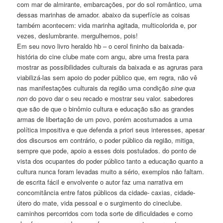
com mar de almirante, embarcações, por do sol romântico, uma
dessas marinhas de amador. abaixo da superfície as coisas
também acontecem: vida marinha agitada, multicolorida e, por
vezes, deslumbrante. mergulhemos, pois!
Em seu novo livro heraldo hb – o cerol fininho da baixada-
história do cine clube mate com angu, abre uma fresta para
mostrar as possibilidades culturais da baixada e as agruras para
viabilizá-las sem apoio do poder público que, em regra, não vê
nas manifestações culturais da região uma condição
sine qua
non
do povo dar o seu recado e mostrar seu valor. sabedores
que são de que o binômio cultura e educação são as grandes
armas de libertação de um povo, porém acostumados a uma
política impositiva e que defenda a priori seus interesses, apesar
dos discursos em contrário, o poder público da região, mitiga,
sempre que pode, apoio a esses dois postulados. do ponto de
vista dos ocupantes do poder público tanto a educação quanto a
cultura nunca foram levadas muito a sério, exemplos não faltam.
de escrita fácil e envolvente o autor faz uma narrativa em
concomitância entre fatos públicos da cidade- caxias, cidade-
útero do mate, vida pessoal e o surgimento do cineclube.
caminhos percorridos com toda sorte de dificuldades e como