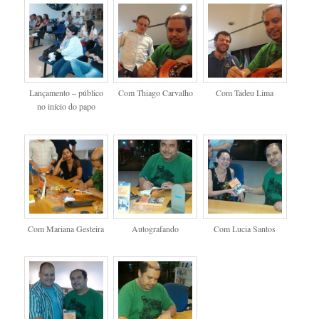
Lançamento – público
Com Thiago Carvalho
Com Tadeu Lima
no início do papo
Com Mariana Gesteira
Autografando
Com Lucia Santos