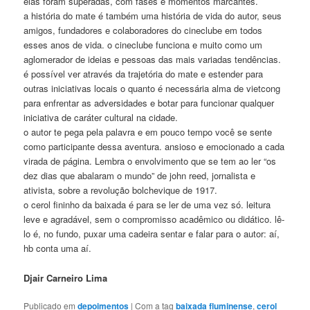
elas foram superadas, com fases e momentos marcantes.
a história do mate é também uma história de vida do autor, seus
amigos, fundadores e colaboradores do cineclube em todos
esses anos de vida. o cineclube funciona e muito como um
aglomerador de ideias e pessoas das mais variadas tendências.
é possível ver através da trajetória do mate e estender para
outras iniciativas locais o quanto é necessária alma de vietcong
para enfrentar as adversidades e botar para funcionar qualquer
iniciativa de caráter cultural na cidade.
o autor te pega pela palavra e em pouco tempo você se sente
como participante dessa aventura. ansioso e emocionado a cada
virada de página. Lembra o envolvimento que se tem ao ler “os
dez dias que abalaram o mundo” de john reed, jornalista e
ativista, sobre a revolução bolchevique de 1917.
o cerol fininho da baixada é para se ler de uma vez só. leitura
leve e agradável, sem o compromisso acadêmico ou didático. lê-
lo é, no fundo, puxar uma cadeira sentar e falar para o autor: aí,
hb conta uma aí.
Djair Carneiro Lima
Publicado em
depoimentos
|
Com a tag
baixada fluminense
,
cerol