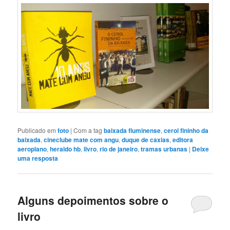
Publicado em
foto
|
Com a tag
baixada fluminense
,
cerol fininho da
baixada
,
cineclube mate com angu
,
duque de caxias
,
editora
aeroplano
,
heraldo hb
,
livro
,
rio de janeiro
,
tramas urbanas
|
Deixe
uma resposta
Alguns depoimentos sobre o
livro