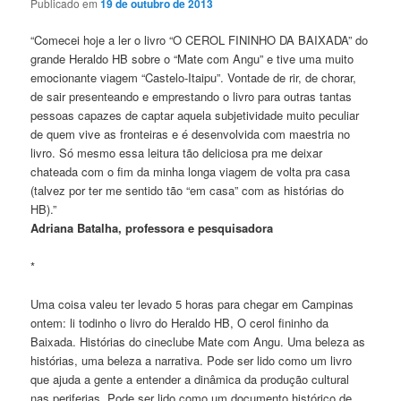
Publicado em
19 de outubro de 2013
“Comecei hoje a ler o livro “O CEROL FININHO DA BAIXADA” do
grande Heraldo HB sobre o “Mate com Angu” e tive uma muito
emocionante viagem “Castelo-Itaipu”. Vontade de rir, de chorar,
de sair presenteando e emprestando o livro para outras tantas
pessoas capazes de captar aquela subjetividade muito peculiar
de quem vive as fronteiras e é desenvolvida com maestria no
livro. Só mesmo essa leitura tão deliciosa pra me deixar
chateada com o fim da minha longa viagem de volta pra casa
(talvez por ter me sentido tão “em casa” com as histórias do
HB).”
Adriana Batalha, professora e pesquisadora
*
Uma coisa valeu ter levado 5 horas para chegar em Campinas
ontem: li todinho o livro do Heraldo HB, O cerol fininho da
Baixada. Histórias do cineclube Mate com Angu. Uma beleza as
histórias, uma beleza a narrativa. Pode ser lido como um livro
que ajuda a gente a entender a dinâmica da produção cultural
nas periferias. Pode ser lido como um documento histórico de