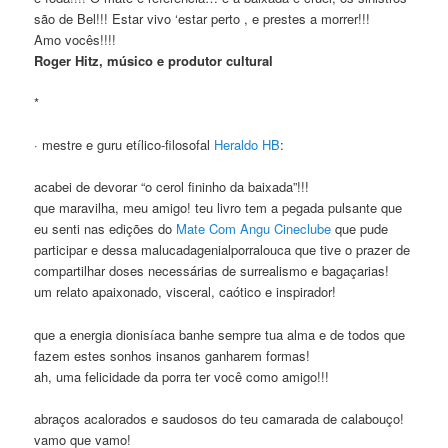
são de Bel!!! Estar vivo ‘estar perto , e prestes a morrer!!!
Amo vocês!!!!
Roger Hitz, músico e produtor cultural
*
· mestre e guru etílico-filosofal
Heraldo HB
:
acabei de devorar “o cerol fininho da baixada”!!!
que maravilha, meu amigo! teu livro tem a pegada pulsante que
eu senti nas edições do
Mate Com Angu Cineclube
que pude
participar e dessa malucadagenialporralouca que tive o prazer de
compartilhar doses necessárias de surrealismo e bagaçarias!
um relato apaixonado, visceral, caótico e inspirador!
que a energia dionisíaca banhe sempre tua alma e de todos que
fazem estes sonhos insanos ganharem formas!
ah, uma felicidade da porra ter você como amigo!!!
abraços acalorados e saudosos do teu camarada de calabouço!
vamo que vamo!