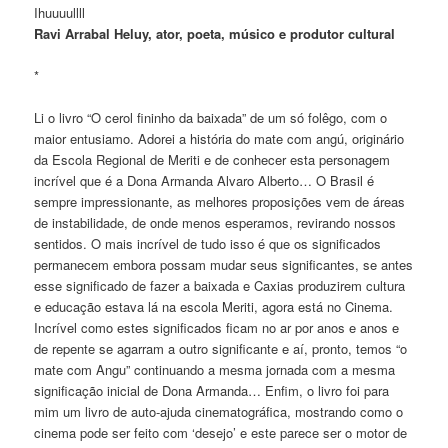
Ihuuuullll
Ravi Arrabal Heluy, ator, poeta, músico e produtor cultural
*
Li o livro “O cerol fininho da baixada” de um só folêgo, com o
maior entusiamo. Adorei a história do mate com angú, originário
da Escola Regional de Meriti e de conhecer esta personagem
incrível que é a Dona Armanda Alvaro Alberto… O Brasil é
sempre impressionante, as melhores proposições vem de áreas
de instabilidade, de onde menos esperamos, revirando nossos
sentidos. O mais incrível de tudo isso é que os significados
permanecem embora possam mudar seus significantes, se antes
esse significado de fazer a baixada e Caxias produzirem cultura
e educação estava lá na escola Meriti, agora está no Cinema.
Incrível como estes significados ficam no ar por anos e anos e
de repente se agarram a outro significante e aí, pronto, temos “o
mate com Angu” continuando a mesma jornada com a mesma
significação inicial de Dona Armanda… Enfim, o livro foi para
mim um livro de auto-ajuda cinematográfica, mostrando como o
cinema pode ser feito com ‘desejo’ e este parece ser o motor de