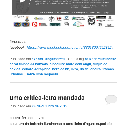
Evento no
facebook:
https://www.facebook.com/events/336130946528124
Publicado em
evento
,
lançamentos
|
Com a tag
baixada fluminense
,
cerol fininho da baixada
,
cineclube mate com angu
,
duque de
caxias
,
editora aeroplano
,
heraldo hb
,
livro
,
rio de janeiro
,
tramas
urbanas
|
Deixe uma resposta
uma crítica-letra mandada
Publicado em
28 de outubro de 2013
o cerol fininho – livro
a cultura da baixada fluminense é uma linha d’água: superfície