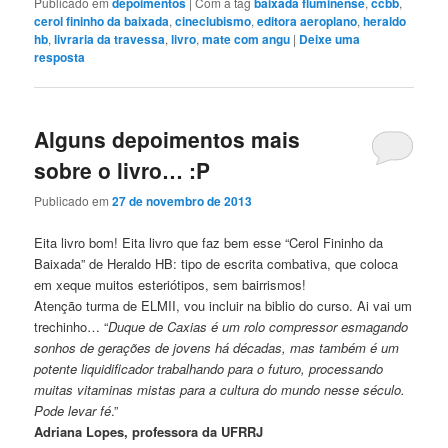
Publicado em
depoimentos
|
Com a tag
baixada fluminense
,
ccbb
,
cerol fininho da baixada
,
cineclubismo
,
editora aeroplano
,
heraldo
hb
,
livraria da travessa
,
livro
,
mate com angu
|
Deixe uma
resposta
Alguns depoimentos mais
sobre o livro… :P
Publicado em
27 de novembro de 2013
Eita livro bom! Eita livro que faz bem esse “Cerol Fininho da
Baixada” de Heraldo HB: tipo de escrita combativa, que coloca
em xeque muitos esteriótipos, sem bairrismos!
Atenção turma de ELMII, vou incluir na biblio do curso. Ai vai um
trechinho… “
Duque de Caxias é um rolo compressor esmagando
sonhos de gerações de jovens há décadas, mas também é um
potente liquidificador trabalhando para o futuro, processando
muitas vitaminas mistas para a cultura do mundo nesse século.
Pode levar fé
.”
Adriana Lopes, professora da UFRRJ