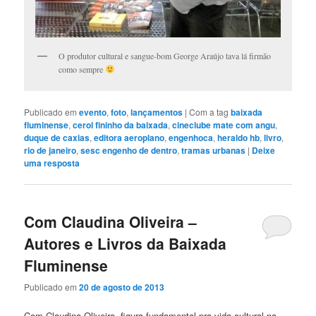
O produtor cultural e sangue-bom George Araújo tava lá firmão
como sempre
Publicado em
evento
,
foto
,
lançamentos
|
Com a tag
baixada
fluminense
,
cerol fininho da baixada
,
cineclube mate com angu
,
duque de caxias
,
editora aeroplano
,
engenhoca
,
heraldo hb
,
livro
,
rio de janeiro
,
sesc engenho de dentro
,
tramas urbanas
|
Deixe
uma resposta
Com Claudina Oliveira –
Autores e Livros da Baixada
Fluminense
Publicado em
20 de agosto de 2013
Com Claudina Oliveira, figura fundamental pra vida cultural na