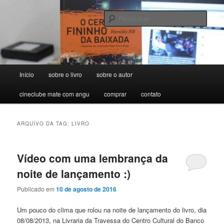
Pular
Pular
para
para
Pesqu
o
o
conteúdo
conteúdo
O Cerol Fininho da Baixada –
principal
secundário
Histórias do cineclube Mate Com
Menu
Início
sobre o livro
sobre o autor
Angu
principal
cineclube mate com angu
comprar
contato
ARQUIVO DA TAG:
LIVRO
Vídeo com uma lembrança da
noite de lançamento :)
Publicado em
10 de agosto de 2016
Um pouco do clima que rolou na noite de lançamento do livro, dia
08/08/2013, na Livraria da Travessa do Centro Cultural do Banco