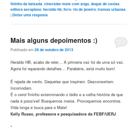
fininho da baixada
,
cineclube mate com angu
,
duque de caxias
,
editora aeroplano
,
heraldo hb
,
livro
,
rio de janeiro
,
tramas urbanas
|
Deixe uma resposta
Mais alguns depoimentos :)
Publicado em
28 de outubro de 2013
Heraldo HB, acabo de reler… A primeira vez foi de uma só vez.
Agora foi reparando detalhes… Parabéns, está muito bom!
É rajada de vento. Daquelas que inspiram. Desconsertam.
Incomodam.
É o cerol fininho exterminando o tédio e a velha história de que
nada é possível! Busquemos meios. Provoquemos encontros.
Vida longa e louca para o Mate!
Kelly Russo, professora e pesquisadora da FEBF/UERJ
*