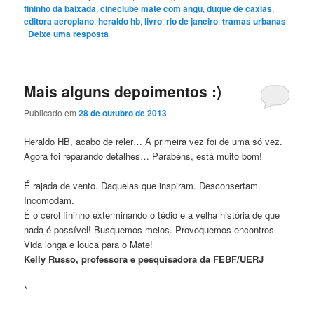
fininho da baixada
,
cineclube mate com angu
,
duque de caxias
,
editora aeroplano
,
heraldo hb
,
livro
,
rio de janeiro
,
tramas urbanas
|
Deixe uma resposta
Mais alguns depoimentos :)
Publicado em
28 de outubro de 2013
Heraldo HB, acabo de reler… A primeira vez foi de uma só vez.
Agora foi reparando detalhes… Parabéns, está muito bom!
É rajada de vento. Daquelas que inspiram. Desconsertam.
Incomodam.
É o cerol fininho exterminando o tédio e a velha história de que
nada é possível! Busquemos meios. Provoquemos encontros.
Vida longa e louca para o Mate!
Kelly Russo, professora e pesquisadora da FEBF/UERJ
*