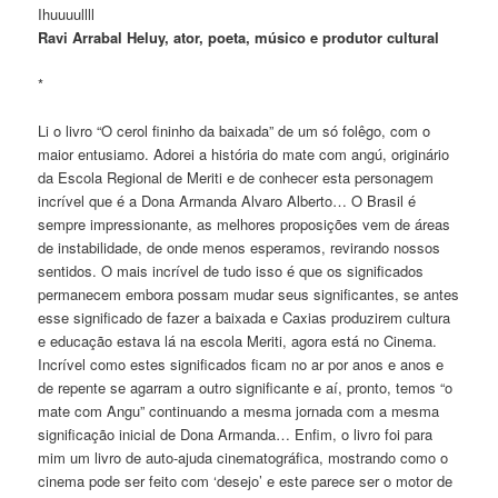
Ihuuuullll
Ravi Arrabal Heluy, ator, poeta, músico e produtor cultural
*
Li o livro “O cerol fininho da baixada” de um só folêgo, com o
maior entusiamo. Adorei a história do mate com angú, originário
da Escola Regional de Meriti e de conhecer esta personagem
incrível que é a Dona Armanda Alvaro Alberto… O Brasil é
sempre impressionante, as melhores proposições vem de áreas
de instabilidade, de onde menos esperamos, revirando nossos
sentidos. O mais incrível de tudo isso é que os significados
permanecem embora possam mudar seus significantes, se antes
esse significado de fazer a baixada e Caxias produzirem cultura
e educação estava lá na escola Meriti, agora está no Cinema.
Incrível como estes significados ficam no ar por anos e anos e
de repente se agarram a outro significante e aí, pronto, temos “o
mate com Angu” continuando a mesma jornada com a mesma
significação inicial de Dona Armanda… Enfim, o livro foi para
mim um livro de auto-ajuda cinematográfica, mostrando como o
cinema pode ser feito com ‘desejo’ e este parece ser o motor de