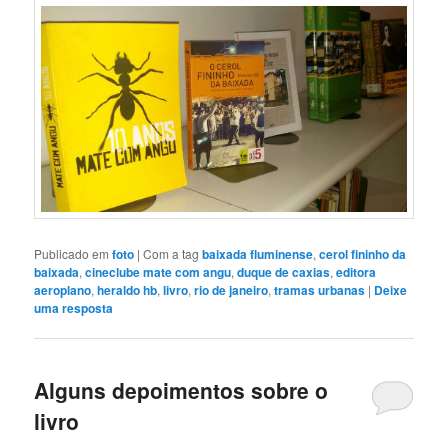
Publicado em
foto
|
Com a tag
baixada fluminense
,
cerol fininho da
baixada
,
cineclube mate com angu
,
duque de caxias
,
editora
aeroplano
,
heraldo hb
,
livro
,
rio de janeiro
,
tramas urbanas
|
Deixe
uma resposta
Alguns depoimentos sobre o
livro