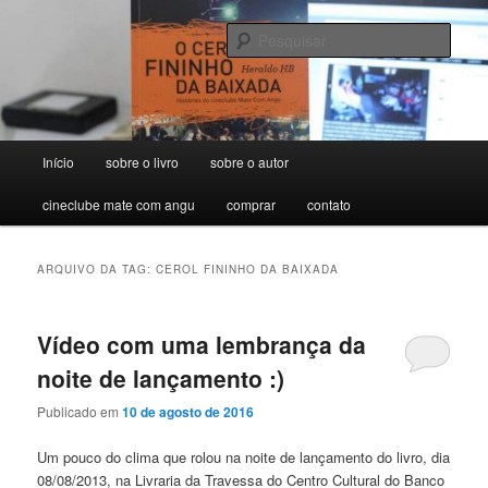
Pular
Pular
para
para
Pesqu
o
o
conteúdo
conteúdo
O Cerol Fininho da Baixada –
principal
secundário
Histórias do cineclube Mate Com
Menu
Início
sobre o livro
sobre o autor
Angu
principal
cineclube mate com angu
comprar
contato
ARQUIVO DA TAG:
CEROL FININHO DA BAIXADA
Vídeo com uma lembrança da
noite de lançamento :)
Publicado em
10 de agosto de 2016
Um pouco do clima que rolou na noite de lançamento do livro, dia
08/08/2013, na Livraria da Travessa do Centro Cultural do Banco