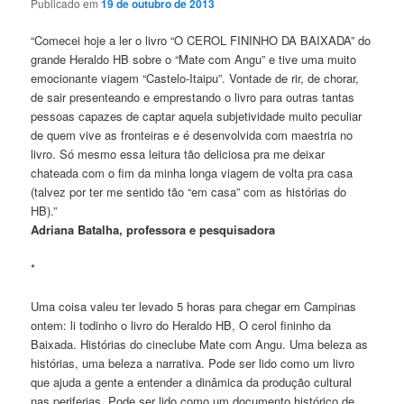
Publicado em
19 de outubro de 2013
“Comecei hoje a ler o livro “O CEROL FININHO DA BAIXADA” do
grande Heraldo HB sobre o “Mate com Angu” e tive uma muito
emocionante viagem “Castelo-Itaipu”. Vontade de rir, de chorar,
de sair presenteando e emprestando o livro para outras tantas
pessoas capazes de captar aquela subjetividade muito peculiar
de quem vive as fronteiras e é desenvolvida com maestria no
livro. Só mesmo essa leitura tão deliciosa pra me deixar
chateada com o fim da minha longa viagem de volta pra casa
(talvez por ter me sentido tão “em casa” com as histórias do
HB).”
Adriana Batalha, professora e pesquisadora
*
Uma coisa valeu ter levado 5 horas para chegar em Campinas
ontem: li todinho o livro do Heraldo HB, O cerol fininho da
Baixada. Histórias do cineclube Mate com Angu. Uma beleza as
histórias, uma beleza a narrativa. Pode ser lido como um livro
que ajuda a gente a entender a dinâmica da produção cultural
nas periferias. Pode ser lido como um documento histórico de