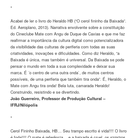
*
Acabei de ler o livro do Heraldo HB (“O cerol fininho da Baixada”.
Ed. Aeroplano, 2013). Narrativa envolvente sobre a constituição
do Cineclube Mate com Angu de Duque de Caxias e que me faz
reafirmar a importância da cultura digital como potencializadora
da visibilidade das culturas de periferia com todas as suas
criatividades, inovações e dificuldades. Como diz Heraldo, “a
Baixada é única, mas também é universal. Da Baixada se pode
pensar o mundo em toda a sua complexidade e deixar sua
marca. É ´o centro de uma outra onda`, de muitos centros
possíveis, de uma periferia que também tira onda”. É, Heraldo, o
Mate com Angu tira onda! Bela luta, camarada Heraldo!
Construindo, resistindo e se divertindo.
João Guerreiro, Professor de Produção Cultural –
IFRJ/Nilópolis
*
Cerol Fininho Baixada, HB… Seu trampo escrito é vida!!!! O livro
é foda!!!! O mate é referência… e a baixada é cruel, os sinistros