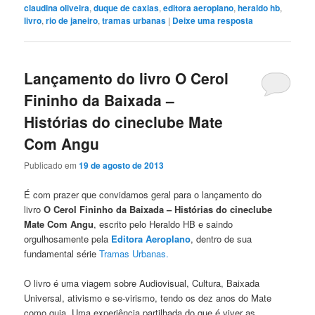
claudina oliveira
,
duque de caxias
,
editora aeroplano
,
heraldo hb
,
livro
,
rio de janeiro
,
tramas urbanas
|
Deixe uma resposta
Lançamento do livro O Cerol
Fininho da Baixada –
Histórias do cineclube Mate
Com Angu
Publicado em
19 de agosto de 2013
É com prazer que convidamos geral para o lançamento do
livro
O Cerol Fininho da Baixada – Histórias do cineclube
Mate Com Angu
, escrito pelo Heraldo HB e saindo
orgulhosamente pela
Editora Aeroplano
, dentro de sua
fundamental série
Tramas Urbanas.
O livro é uma viagem sobre Audiovisual, Cultura, Baixada
Universal, ativismo e se-virismo, tendo os dez anos do Mate
como guia. Uma experiência partilhada do que é viver as