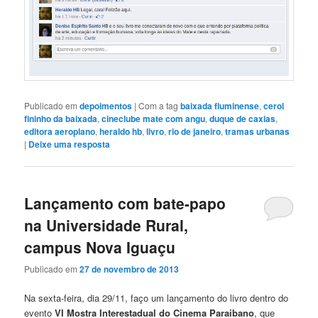
Publicado em
depoimentos
|
Com a tag
baixada fluminense
,
cerol
fininho da baixada
,
cineclube mate com angu
,
duque de caxias
,
editora aeroplano
,
heraldo hb
,
livro
,
rio de janeiro
,
tramas urbanas
|
Deixe uma resposta
Lançamento com bate-papo
na Universidade Rural,
campus Nova Iguaçu
Publicado em
27 de novembro de 2013
Na sexta-feira, dia 29/11, faço um lançamento do livro dentro do
evento
VI Mostra Interestadual do Cinema Paraibano
, que