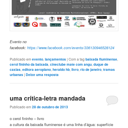
Evento no
facebook:
https://www.facebook.com/events/336130946528124
Publicado em
evento
,
lançamentos
|
Com a tag
baixada fluminense
,
cerol fininho da baixada
,
cineclube mate com angu
,
duque de
caxias
,
editora aeroplano
,
heraldo hb
,
livro
,
rio de janeiro
,
tramas
urbanas
|
Deixe uma resposta
uma crítica-letra mandada
Publicado em
28 de outubro de 2013
o cerol fininho – livro
a cultura da baixada fluminense é uma linha d’água: superfície