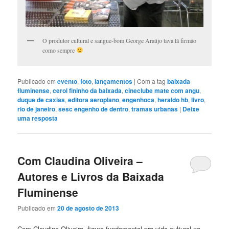
O produtor cultural e sangue-bom George Araújo tava lá firmão
como sempre
Publicado em
evento
,
foto
,
lançamentos
|
Com a tag
baixada
fluminense
,
cerol fininho da baixada
,
cineclube mate com angu
,
duque de caxias
,
editora aeroplano
,
engenhoca
,
heraldo hb
,
livro
,
rio de janeiro
,
sesc engenho de dentro
,
tramas urbanas
|
Deixe
uma resposta
Com Claudina Oliveira –
Autores e Livros da Baixada
Fluminense
Publicado em
20 de agosto de 2013
Com Claudina Oliveira, figura fundamental pra vida cultural na