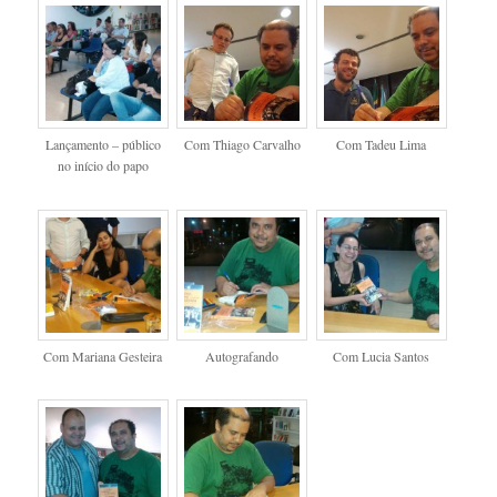
Lançamento – público
Com Thiago Carvalho
Com Tadeu Lima
no início do papo
Com Mariana Gesteira
Autografando
Com Lucia Santos