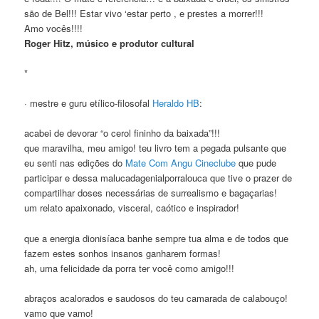
são de Bel!!! Estar vivo ‘estar perto , e prestes a morrer!!!
Amo vocês!!!!
Roger Hitz, músico e produtor cultural
*
· mestre e guru etílico-filosofal
Heraldo HB
:
acabei de devorar “o cerol fininho da baixada”!!!
que maravilha, meu amigo! teu livro tem a pegada pulsante que
eu senti nas edições do
Mate Com Angu Cineclube
que pude
participar e dessa malucadagenialporralouca que tive o prazer de
compartilhar doses necessárias de surrealismo e bagaçarias!
um relato apaixonado, visceral, caótico e inspirador!
que a energia dionisíaca banhe sempre tua alma e de todos que
fazem estes sonhos insanos ganharem formas!
ah, uma felicidade da porra ter você como amigo!!!
abraços acalorados e saudosos do teu camarada de calabouço!
vamo que vamo!