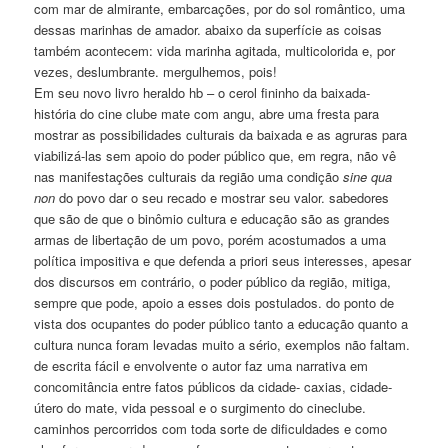
com mar de almirante, embarcações, por do sol romântico, uma
dessas marinhas de amador. abaixo da superfície as coisas
também acontecem: vida marinha agitada, multicolorida e, por
vezes, deslumbrante. mergulhemos, pois!
Em seu novo livro heraldo hb – o cerol fininho da baixada-
história do cine clube mate com angu, abre uma fresta para
mostrar as possibilidades culturais da baixada e as agruras para
viabilizá-las sem apoio do poder público que, em regra, não vê
nas manifestações culturais da região uma condição
sine qua
non
do povo dar o seu recado e mostrar seu valor. sabedores
que são de que o binômio cultura e educação são as grandes
armas de libertação de um povo, porém acostumados a uma
política impositiva e que defenda a priori seus interesses, apesar
dos discursos em contrário, o poder público da região, mitiga,
sempre que pode, apoio a esses dois postulados. do ponto de
vista dos ocupantes do poder público tanto a educação quanto a
cultura nunca foram levadas muito a sério, exemplos não faltam.
de escrita fácil e envolvente o autor faz uma narrativa em
concomitância entre fatos públicos da cidade- caxias, cidade-
útero do mate, vida pessoal e o surgimento do cineclube.
caminhos percorridos com toda sorte de dificuldades e como