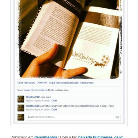
Publicado em
depoimentos
|
Com a tag
baixada fluminense
,
cerol