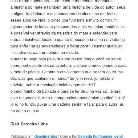
elas foram superadas, com fases e momentos marcantes.
a história do mate é também uma história de vida do autor, seus
amigos, fundadores e colaboradores do cineclube em todos
esses anos de vida. o cineclube funciona e muito como um
aglomerador de ideias e pessoas das mais variadas tendências.
é possível ver através da trajetória do mate e estender para
outras iniciativas locais o quanto é necessária alma de vietcong
para enfrentar as adversidades e botar para funcionar qualquer
iniciativa de caráter cultural na cidade.
o autor te pega pela palavra e em pouco tempo você se sente
como participante dessa aventura. ansioso e emocionado a cada
virada de página. Lembra o envolvimento que se tem ao ler “os
dez dias que abalaram o mundo” de john reed, jornalista e
ativista, sobre a revolução bolchevique de 1917.
o cerol fininho da baixada é para se ler de uma vez só. leitura
leve e agradável, sem o compromisso acadêmico ou didático. lê-
lo é, no fundo, puxar uma cadeira sentar e falar para o autor: aí,
hb conta uma aí.
Djair Carneiro Lima
Publicado em
depoimentos
|
Com a tag
baixada fluminense
,
cerol