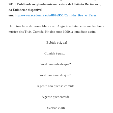
2013. Publicada originalmente na revista de História Recôncavo,
da Uniabeu
e disponível
em:
http://www.academia.edu/8676955/Comida_Boa_e_Farta
Um cineclube de nome Mate com Angu imediatamente me lembra a
música dos Titãs, Comida. Hit dos anos 1990, a letra dizia assim:
Bebida é água!
Comida é pasto!
Você tem sede de que?
Você tem fome de que?…
A gente não quer só comida
A gente quer comida
Diversão e arte