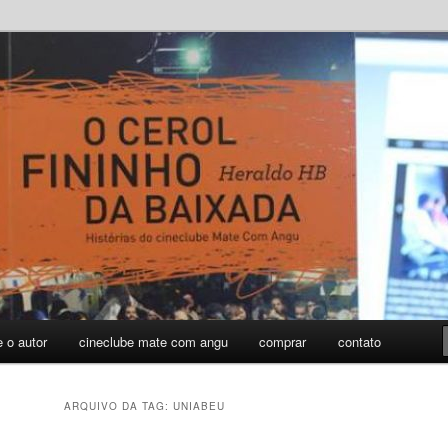
ho da Baixada – Histórias do
te Com Angu
e o autor
cineclube mate com angu
comprar
contato
ARQUIVO DA TAG:
UNIABEU