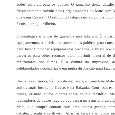
ações culturais para os pobres. O tamanho desse desafio
frequentemente ouvido pelos organizadores do Mate com
que é em Caxias!”. O reforço do estigma no elogio diz tudo: f
é coisa para guerrilheiro.
E estratégias e táticas de guerrilha não faltaram. É o carr
equipamentos, os dribles em autoridades públicas para conseg
para fazer funcionar equipamentos precários, a busca por lu
parcerias para obter recursos para imprimir material de d
realizadores dos filmes. É a cultura do improviso, 
solidariedades necessárias e em muita disposição para fazer a 
Desde o seu início, há mais de dez anos, o Cineclube Mat
audiovisuais locais, de Caxias e da Baixada. Com isso, es
filmes, criando outros olhares sobre aquele território. 
realizadores de outros lugares que passaram a ansiar a exibiç
Mate, que sempre contam com uma plateia grande, parti
debater, discutir e se divertir. Aliás, as festas e o humor 