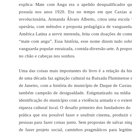
explica: Mate com Angu era o apelido desqualificador qu
possuía nos anos 1920. Era no tempo em que Caxias a
revolucionária, Armanda Álvaro Alberto, criou uma escola v
operária, com métodos e proposta pedagógica de vanguarda.
América Latina a servir merenda, feita com doações de comer
“mate com angu”. Essa história, esse nome dizem tudo so
vanguarda popular enraizada, comida-diversão-arte. A propos
no chão e cabeças nos sonhos.
Uma das coisas mais importantes do livro é a relação da his
de uma década faz agitação cultural na Baixada Fluminense e
de Janeiro, com a história do município de Duque de Caxias.
também campeão de desigualdade. Estigmatizado na mídia de
identificação do município com a violência armada e o ext
riqueza cultural local. O desafio primeiro dos fundadores do 
prática que era possível fazer e usufruir cinema, produzir 
pessoas para fazer coisas junto. Sem propostas de salvar ni
de fazer projeto social, caminhos pragmáticos para legitim