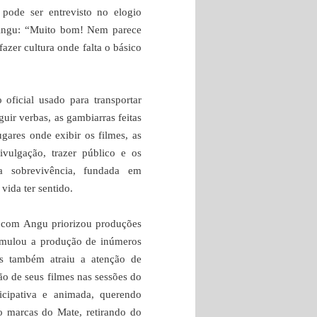
 pode ser entrevisto no elogio
 Angu: “Muito bom! Nem parece
azer cultura onde falta o básico
o oficial usado para transportar
uir verbas, as gambiarras feitas
gares onde exibir os filmes, as
ivulgação, trazer público e os
da sobrevivência, fundada em
vida ter sentido.
e com Angu priorizou produções
timulou a produção de inúmeros
Mas também atraiu a atenção de
ão de seus filmes nas sessões do
cipativa e animada, querendo
são marcas do Mate, retirando do