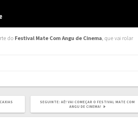
arte do
Festival Mate Com Angu de Cinema
, que vai rolar
POST
 CAXIAS
SEGUINTE:
AÊ! VAI COMEÇAR O FESTIVAL MATE COM
SEGUINTE:
ANGU DE CINEMA!