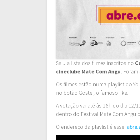
Saiu a lista dos filmes inscritos no
C
cineclube Mate Com Angu
. Foram 
Os filmes estão numa playlist do Y
no botão Gostei, o famoso like.
A votação vai até às 18h do dia 12/1
dentro do Festival Mate Com Angu 
O endereço da playlist é esse:
abre.