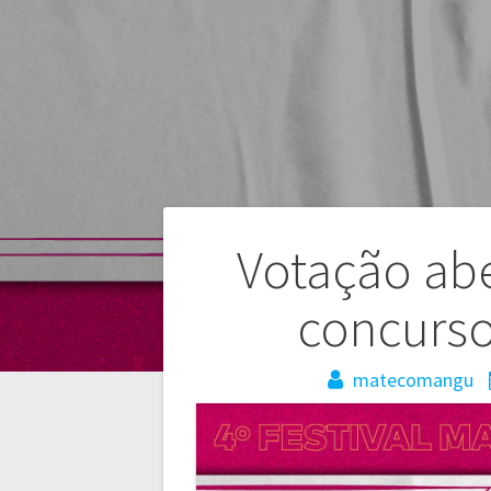
Navegação
Votação abe
de
concurso
Post
matecomangu