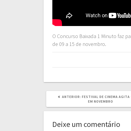
O Concurso Baixada 1 Minuto faz p
de 09 a 15 de novembro.
POST
ANTERIOR:
FESTIVAL DE CINEMA AGITA
ANTERIOR:
EM NOVEMBRO
Deixe um comentário