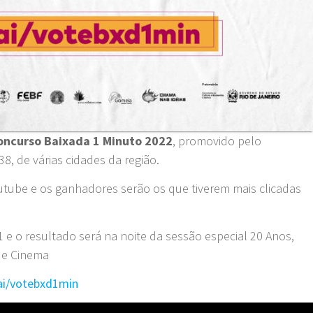
oncurso Baixada 1 Minuto 2022
, promovido pelo
38, de várias cidades da região.
outube e os ganhadores serão os que tiverem mais clicadas
1 e o resultado será na noite da sessão especial 20 Anos,
de Cinema
ai/votebxd1min