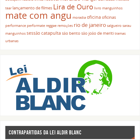
Lira de Ouro
lançamento de filmes
tear
livro
manguinhos
mate com angu
oficina
oficinas
moradia
rio de janeiro
performance
performate
reggae
remoções
salgueiro
sarau
sessão catapulta
são bento
são joão de meriti
manguinhos
tramas
urbanas
CONTRAPARTIDAS DA LEI ALDIR BLANC