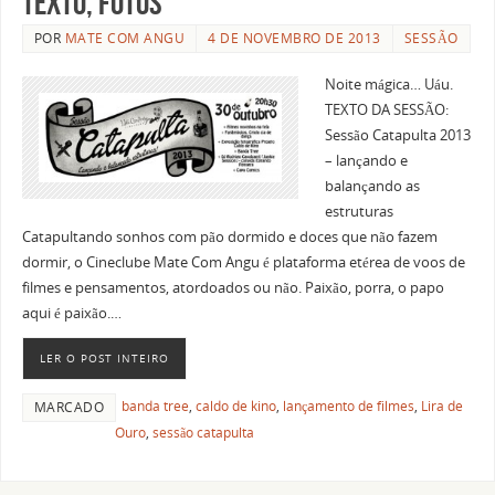
texto, fotos
POR
MATE COM ANGU
4 DE NOVEMBRO DE 2013
SESSÃO
Noite mágica… Uáu.
TEXTO DA SESSÃO:
Sessão Catapulta 2013
– lançando e
balançando as
estruturas
Catapultando sonhos com pão dormido e doces que não fazem
dormir, o Cineclube Mate Com Angu é plataforma etérea de voos de
filmes e pensamentos, atordoados ou não. Paixão, porra, o papo
aqui é paixão.…
LER O POST INTEIRO
banda tree
,
caldo de kino
,
lançamento de filmes
,
Lira de
MARCADO
Ouro
,
sessão catapulta