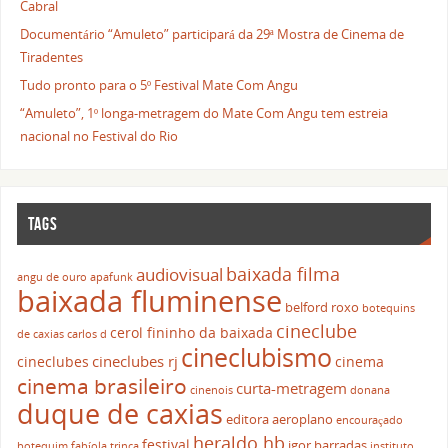
Cabral
Documentário “Amuleto” participará da 29ª Mostra de Cinema de
Tiradentes
Tudo pronto para o 5º Festival Mate Com Angu
“Amuleto”, 1º longa-metragem do Mate Com Angu tem estreia
nacional no Festival do Rio
TAGS
baixada filma
audiovisual
angu de ouro
apafunk
baixada fluminense
belford roxo
botequins
cineclube
cerol fininho da baixada
de caxias
carlos d
cineclubismo
cineclubes rj
cineclubes
cinema
cinema brasileiro
curta-metragem
cinenois
donana
duque de caxias
editora aeroplano
encouraçado
heraldo hb
festival
igor barradas
botequim
fabíola trinca
instituto