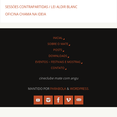
SESSÕES CONTRAPARTIDAS / LEI ALDIR BLANC
OFICINA CHAMA NA IDEIA
INICIAL
SOBRE O MATE
POSTS
DOWNLOADS
EVENTOS – FESTIVAIS E MOSTRAS
CONTATO
cineclube mate com angu
MANTIDO POR
PARABOLA
&
WORDPRESS.