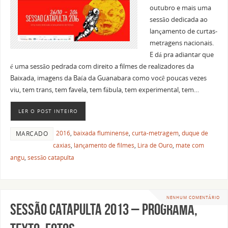
outubro e mais uma
sessão dedicada ao
lançamento de curtas-
metragens nacionais.
E dá pra adiantar que
é uma sessão pedrada com direito a filmes de realizadores da
Baixada, imagens da Baía da Guanabara como você poucas vezes
viu, tem trans, tem favela, tem fábula, tem experimental, tem…
LER O POST INTEIRO
2016
,
baixada fluminense
,
curta-metragem
,
duque de
MARCADO
caxias
,
lançamento de filmes
,
Lira de Ouro
,
mate com
angu
,
sessão catapulta
NENHUM COMENTÁRIO
Sessão Catapulta 2013 – programa,