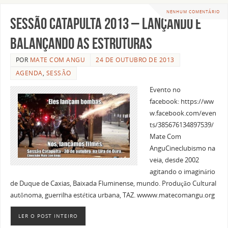
NENHUM COMENTÁRIO
Sessão Catapulta 2013 – lançando e
balançando as estruturas
POR
MATE COM ANGU
24 DE OUTUBRO DE 2013
AGENDA
,
SESSÃO
Evento no
facebook: https://ww
w.facebook.com/even
ts/385676134897539/
Mate Com
AnguCineclubismo na
veia, desde 2002
agitando o imaginário
de Duque de Caxias, Baixada Fluminense, mundo. Produção Cultural
autônoma, guerrilha estética urbana, TAZ. wwww.matecomangu.org
LER O POST INTEIRO