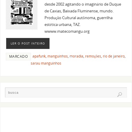
desde 2002 agitando o imaginário de Duque
de Caxias, Baixada Fluminense, mundo.
Produção Cultural autônoma, guerrilha
estética urbana, TAZ.
wwww.matecomangu.org
LER O POST INTEIRO
apafunk
,
manguinhos
,
moradia
,
remoções
,
rio de janeiro
,
MARCADO
sarau manguinhos