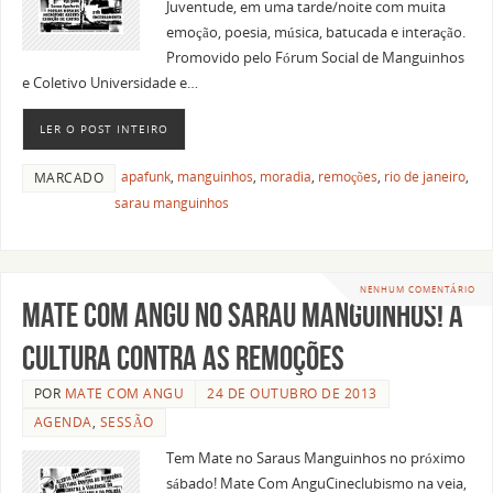
Juventude, em uma tarde/noite com muita
emoção, poesia, música, batucada e interação.
Promovido pelo Fórum Social de Manguinhos
e Coletivo Universidade e…
LER O POST INTEIRO
apafunk
,
manguinhos
,
moradia
,
remoções
,
rio de janeiro
,
MARCADO
sarau manguinhos
NENHUM COMENTÁRIO
Mate Com Angu no Sarau Manguinhos! A
Cultura contra as remoções
POR
MATE COM ANGU
24 DE OUTUBRO DE 2013
AGENDA
,
SESSÃO
Tem Mate no Saraus Manguinhos no próximo
sábado! Mate Com AnguCineclubismo na veia,