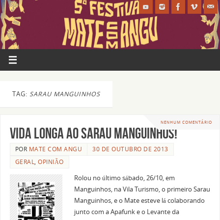
TAG:
SARAU MANGUINHOS
NENHUM COMENTÁRIO
Vida longa ao Sarau Manguinhos!
POR
MATE COM ANGU
30 DE OUTUBRO DE 2013
GERAL
,
OPINIÃO
Rolou no último sábado, 26/10, em
Manguinhos, na Vila Turismo, o primeiro Sarau
Manguinhos, e o Mate esteve lá colaborando
junto com a Apafunk e o Levante da