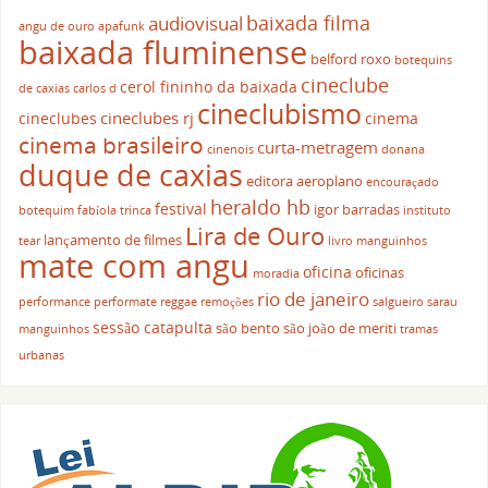
baixada filma
audiovisual
angu de ouro
apafunk
baixada fluminense
belford roxo
botequins
cineclube
cerol fininho da baixada
de caxias
carlos d
cineclubismo
cineclubes rj
cineclubes
cinema
cinema brasileiro
curta-metragem
cinenois
donana
duque de caxias
editora aeroplano
encouraçado
heraldo hb
festival
igor barradas
botequim
fabíola trinca
instituto
Lira de Ouro
lançamento de filmes
tear
livro
manguinhos
mate com angu
oficina
oficinas
moradia
rio de janeiro
performance
performate
reggae
remoções
salgueiro
sarau
sessão catapulta
são bento
são joão de meriti
manguinhos
tramas
urbanas