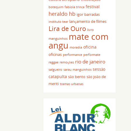
festival
botequim
fabíola trinca
heraldo hb
igor barradas
lançamento de filmes
instituto tear
Lira de Ouro
livro
mate com
manguinhos
angu
oficina
moradia
oficinas
performance
performate
rio de janeiro
reggae
remoções
sessão
salgueiro
sarau manguinhos
catapulta
são bento
são joão de
meriti
tramas urbanas