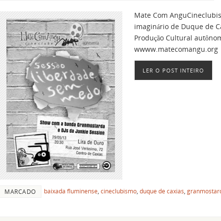
Mate Com AnguCineclubism
imaginário de Duque de C
Produção Cultural autônom
wwww.matecomangu.org
LER O POST INTEIRO
baixada fluminense
,
cineclubismo
,
duque de caxias
,
granmostar
MARCADO