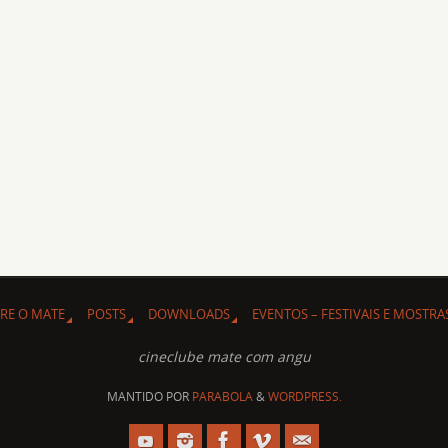
RE O MATE
POSTS
DOWNLOADS
EVENTOS – FESTIVAIS E MOSTRA
cineclube mate com angu
MANTIDO POR
PARABOLA
&
WORDPRESS.