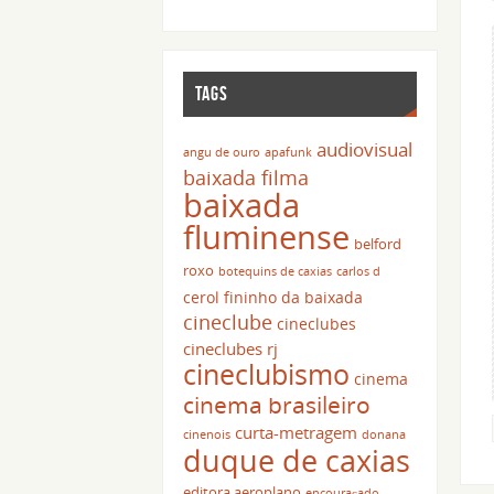
TAGS
audiovisual
angu de ouro
apafunk
baixada filma
baixada
fluminense
belford
roxo
botequins de caxias
carlos d
cerol fininho da baixada
cineclube
cineclubes
cineclubes rj
cineclubismo
cinema
cinema brasileiro
curta-metragem
cinenois
donana
duque de caxias
editora aeroplano
encouraçado