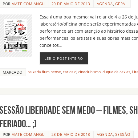
POR
MATE COM ANGU
29 DE MAIO DE 2013
AGENDA
,
GERAL
Essa é uma boa mesmo: vai rolar de 4 a 26 de 
laboratório/oficina onde serão experimentadas c
performance art com atenção ao histórico dessa 
performances, os artistas e suas obras mais co
conceitos…
LER O POST INTEIRO
baixada fluminense
,
carlos d
,
cineclubismo
,
duque de caxias
,
Lir
MARCADO
Sessão Liberdade Sem Medo – filmes, sh
feriado… ;)
POR
MATE COM ANGU
28 DE MAIO DE 2013
AGENDA
,
SESSÃO