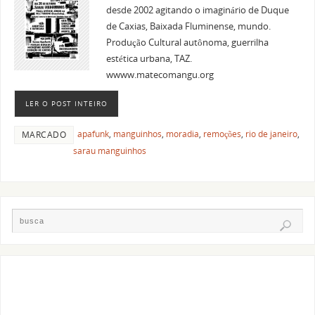
desde 2002 agitando o imaginário de Duque
de Caxias, Baixada Fluminense, mundo.
Produção Cultural autônoma, guerrilha
estética urbana, TAZ.
wwww.matecomangu.org
LER O POST INTEIRO
apafunk
,
manguinhos
,
moradia
,
remoções
,
rio de janeiro
,
MARCADO
sarau manguinhos