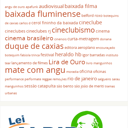
baixada filma
audiovisual
angu de ouro
apafunk
baixada fluminense
belford roxo
botequins
cineclube
cerol fininho da baixada
de caxias
carlos d
cineclubismo
cineclubes rj
cineclubes
cinema
cinema brasileiro
curta-metragem
cinenois
donana
duque de caxias
editora aeroplano
encouraçado
heraldo hb
festival
igor barradas
botequim
fabíola trinca
instituto
Lira de Ouro
lançamento de filmes
tear
livro
manguinhos
mate com angu
oficina
oficinas
moradia
rio de janeiro
performance
performate
reggae
remoções
salgueiro
sarau
sessão catapulta
são bento
são joão de meriti
manguinhos
tramas
urbanas