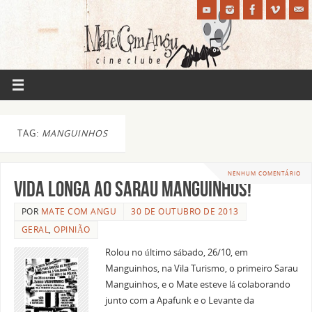
TAG:
MANGUINHOS
NENHUM COMENTÁRIO
Vida longa ao Sarau Manguinhos!
POR
MATE COM ANGU
30 DE OUTUBRO DE 2013
GERAL
,
OPINIÃO
Rolou no último sábado, 26/10, em
Manguinhos, na Vila Turismo, o primeiro Sarau
Manguinhos, e o Mate esteve lá colaborando
junto com a Apafunk e o Levante da