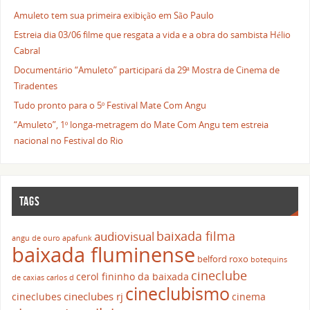
Amuleto tem sua primeira exibição em São Paulo
Estreia dia 03/06 filme que resgata a vida e a obra do sambista Hélio
Cabral
Documentário “Amuleto” participará da 29ª Mostra de Cinema de
Tiradentes
Tudo pronto para o 5º Festival Mate Com Angu
“Amuleto”, 1º longa-metragem do Mate Com Angu tem estreia
nacional no Festival do Rio
TAGS
baixada filma
audiovisual
angu de ouro
apafunk
baixada fluminense
belford roxo
botequins
cineclube
cerol fininho da baixada
de caxias
carlos d
cineclubismo
cineclubes rj
cineclubes
cinema