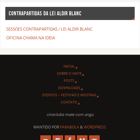
CONTRAPARTIDAS DA LEI ALDIR BLANC
SESSÕES CONTRAPARTIDAS / LEI ALDIR BLANC
OFICINA CHAMA NA IDEIA
INICIAL
SOBRE O MATE
POSTS
DOWNLOADS
EVENTOS – FESTIVAIS E MOSTRAS
CONTATO
cineclube mate com angu
MANTIDO POR
PARABOLA
&
WORDPRESS.