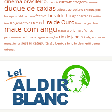
cinema brasileiro
curta-metragem
cinenois
donana
duque de caxias
editora aeroplano
encouraçado
heraldo hb
festival
igor barradas
botequim
fabíola trinca
instituto
Lira de Ouro
lançamento de filmes
tear
livro
manguinhos
mate com angu
oficina
oficinas
moradia
rio de janeiro
performance
performate
reggae
remoções
salgueiro
sarau
sessão catapulta
são bento
são joão de meriti
manguinhos
tramas
urbanas