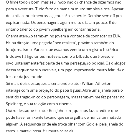
O filme todo é bom, mas seu início não dá chance de dizermos não
para a aventura. Tudo feito de maneira muito simples e rica. Apesar
dos mil acontecimentos, a gente não se perde. Detalhe sem off pra
explicar nada. Os personagens agem muito e falam pouco. É de
irritar o talento do jovem Spielberg em contar história.
Chama atenção também no jovem a vontade de conhecer os EUA.
Há na direção uma pegada “neo realista”, próximo também do
fotojornalismo. Parece que estamos vendo um registro histórico.
Inclusive há figurantes incríveis, como o bêbado que é preso e
involuntariamente faz parte de uma perseguição policial. Os diálogos
dessa sequência são incríveis, um jogo improvisado muito feliz. Há o
frescor da juventude.
Só mais dois destaques: a cena onde o ator William Atherton
interage com uma projeção do papa léguas. Abre uma janela para o
sentido tragicômico do personagem, mas também me fez pensar no
Spielberg, e sua relação com o cinema.
Outro destaque é o ator Ben Johnson , que nos faz acreditar que
pode haver um xerife texano que se orgulha de nunca ter matado
alguém. A sequência onde ele troca olhar com Goldie, pela janela do
carro, é maravilhosa. Há muita coisa ali.