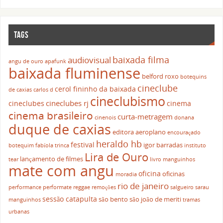
TAGS
baixada filma
audiovisual
angu de ouro
apafunk
baixada fluminense
belford roxo
botequins
cineclube
cerol fininho da baixada
de caxias
carlos d
cineclubismo
cineclubes rj
cineclubes
cinema
cinema brasileiro
curta-metragem
cinenois
donana
duque de caxias
editora aeroplano
encouraçado
heraldo hb
festival
igor barradas
botequim
fabíola trinca
instituto
Lira de Ouro
lançamento de filmes
tear
livro
manguinhos
mate com angu
oficina
oficinas
moradia
rio de janeiro
performance
performate
reggae
remoções
salgueiro
sarau
sessão catapulta
são bento
são joão de meriti
manguinhos
tramas
urbanas