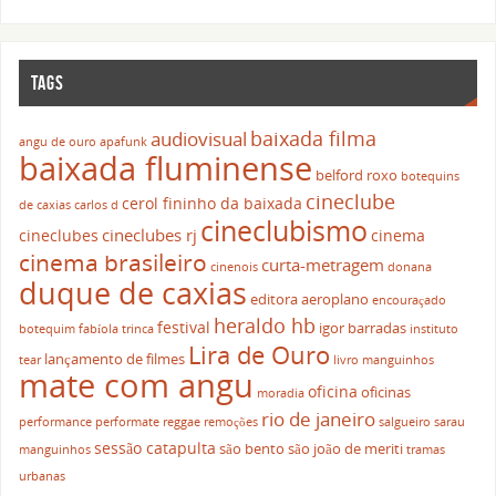
TAGS
baixada filma
audiovisual
angu de ouro
apafunk
baixada fluminense
belford roxo
botequins
cineclube
cerol fininho da baixada
de caxias
carlos d
cineclubismo
cineclubes rj
cineclubes
cinema
cinema brasileiro
curta-metragem
cinenois
donana
duque de caxias
editora aeroplano
encouraçado
heraldo hb
festival
igor barradas
botequim
fabíola trinca
instituto
Lira de Ouro
lançamento de filmes
tear
livro
manguinhos
mate com angu
oficina
oficinas
moradia
rio de janeiro
performance
performate
reggae
remoções
salgueiro
sarau
sessão catapulta
são bento
são joão de meriti
manguinhos
tramas
urbanas