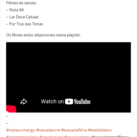
Filmes da sessão:
– Nota Mi
– Lar Doce Celular
– Por Trás das Tintas
Os filmes estão disponíveis nesta playlist:
–
–
#matecomangu
#baixadacine
#baixadafilma
#leialdirblanc