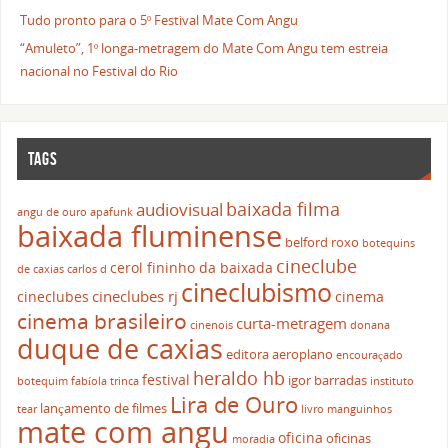
Tudo pronto para o 5º Festival Mate Com Angu
“Amuleto”, 1º longa-metragem do Mate Com Angu tem estreia
nacional no Festival do Rio
TAGS
baixada filma
audiovisual
angu de ouro
apafunk
baixada fluminense
belford roxo
botequins
cineclube
cerol fininho da baixada
de caxias
carlos d
cineclubismo
cineclubes rj
cineclubes
cinema
cinema brasileiro
curta-metragem
cinenois
donana
duque de caxias
editora aeroplano
encouraçado
heraldo hb
festival
igor barradas
botequim
fabíola trinca
instituto
Lira de Ouro
lançamento de filmes
tear
livro
manguinhos
mate com angu
oficina
oficinas
moradia