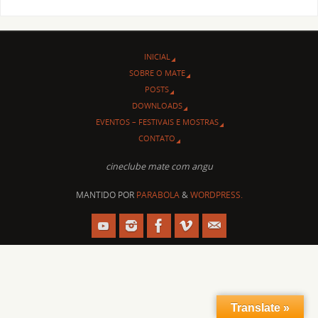
INICIAL
SOBRE O MATE
POSTS
DOWNLOADS
EVENTOS – FESTIVAIS E MOSTRAS
CONTATO
cineclube mate com angu
MANTIDO POR
PARABOLA
&
WORDPRESS.
Translate »