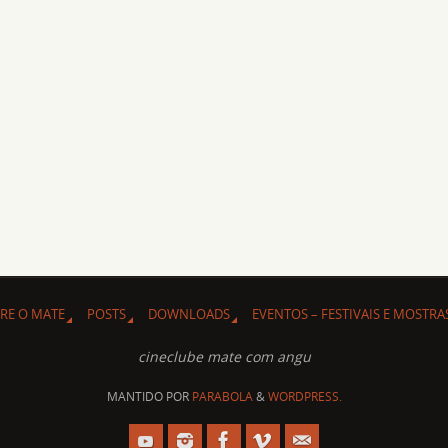
RE O MATE
POSTS
DOWNLOADS
EVENTOS – FESTIVAIS E MOSTRA
cineclube mate com angu
MANTIDO POR
PARABOLA
&
WORDPRESS.