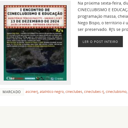
Na próxima sexta-feira, d
CINECLUBISMO E EDUCAÇÃO
programação massa, cheia
Nego Bispo, o território 
ser preservado. RJ’s se pr
LER O POST INTEIRO
ascinerj
,
atalntico negro
,
cineclubes
,
cineclubes rj
,
cineclubismo
MARCADO