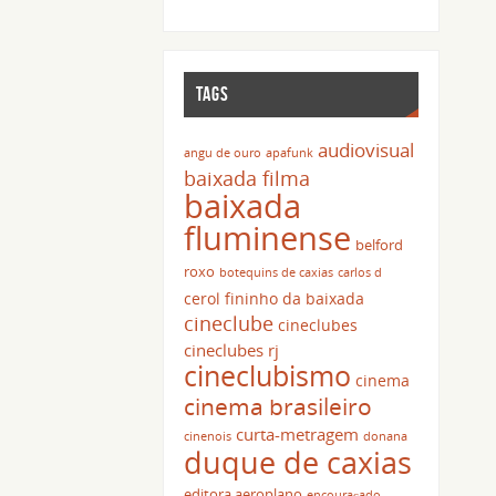
TAGS
audiovisual
angu de ouro
apafunk
baixada filma
baixada
fluminense
belford
roxo
botequins de caxias
carlos d
cerol fininho da baixada
cineclube
cineclubes
cineclubes rj
cineclubismo
cinema
cinema brasileiro
curta-metragem
cinenois
donana
duque de caxias
editora aeroplano
encouraçado