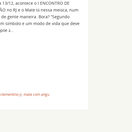
ia 13/12, acontece o I ENCONTRO DE
 no RJ e o Mate tá nessa meiúca, num
 de gente maneira. Bora? “Segundo
é um símbolo e um modo de vida que deve
opõe à…
,
clementino jr
,
mate com angu