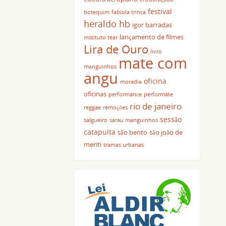
festival
botequim
fabíola trinca
heraldo hb
igor barradas
lançamento de filmes
instituto tear
Lira de Ouro
livro
mate com
manguinhos
angu
oficina
moradia
oficinas
performance
performate
rio de janeiro
reggae
remoções
sessão
salgueiro
sarau manguinhos
catapulta
são bento
são joão de
meriti
tramas urbanas