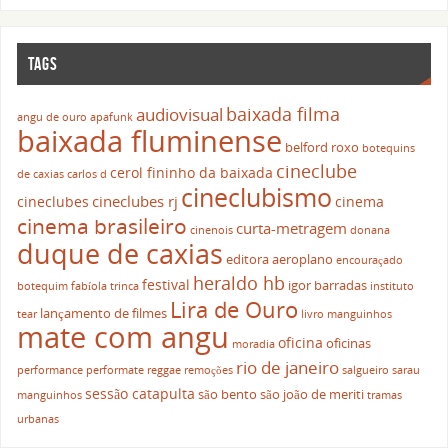
TAGS
baixada filma
audiovisual
angu de ouro
apafunk
baixada fluminense
belford roxo
botequins
cineclube
cerol fininho da baixada
de caxias
carlos d
cineclubismo
cineclubes rj
cineclubes
cinema
cinema brasileiro
curta-metragem
cinenois
donana
duque de caxias
editora aeroplano
encouraçado
heraldo hb
festival
igor barradas
botequim
fabíola trinca
instituto
Lira de Ouro
lançamento de filmes
tear
livro
manguinhos
mate com angu
oficina
oficinas
moradia
rio de janeiro
performance
performate
reggae
remoções
salgueiro
sarau
sessão catapulta
são bento
são joão de meriti
manguinhos
tramas
urbanas