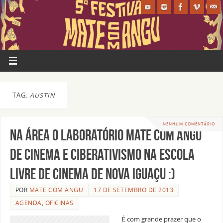
TAG:
AUSTIN
NENHUM COMENTÁRIO
Na área o Laboratório Mate Com Angu
de Cinema e Ciberativismo na Escola
Livre de Cinema de Nova Iguaçu :)
POR
MATE COM ANGU
17 DE SETEMBRO DE 2013
AGENDA
,
OFICINAS
É com grande prazer que o