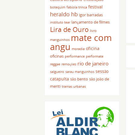
festival
botequim
fabíola trinca
heraldo hb
igor barradas
lançamento de filmes
instituto tear
Lira de Ouro
livro
mate com
manguinhos
angu
oficina
moradia
oficinas
performance
performate
rio de janeiro
reggae
remoções
sessão
salgueiro
sarau manguinhos
catapulta
são bento
são joão de
meriti
tramas urbanas