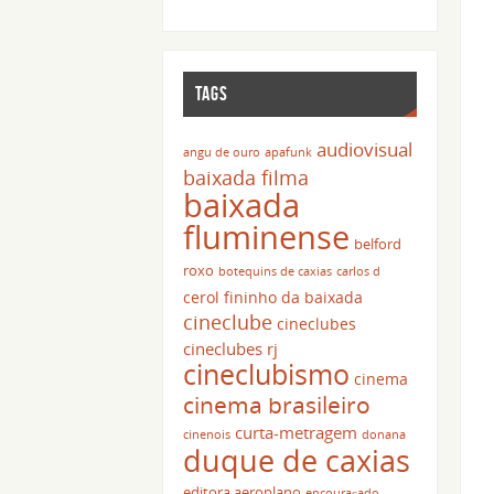
TAGS
audiovisual
angu de ouro
apafunk
baixada filma
baixada
fluminense
belford
roxo
botequins de caxias
carlos d
cerol fininho da baixada
cineclube
cineclubes
cineclubes rj
cineclubismo
cinema
cinema brasileiro
curta-metragem
cinenois
donana
duque de caxias
editora aeroplano
encouraçado