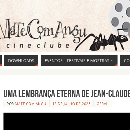
DOWNLOADS
EVENTOS – FESTIVAIS E MOSTRAS
CO
Uma lembrança eterna de Jean-Claud
POR
MATE COM ANGU
13 DE JULHO DE 2025
GERAL