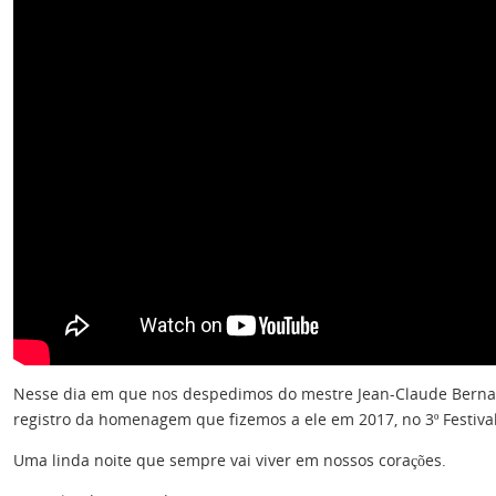
Nesse dia em que nos despedimos do mestre Jean-Claude Bernar
registro da homenagem que fizemos a ele em 2017, no 3º Festi
Uma linda noite que sempre vai viver em nossos corações.