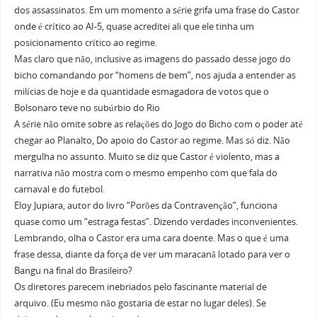
dos assassinatos. Em um momento a série grifa uma frase do Castor
onde é crítico ao AI-5, quase acreditei ali que ele tinha um
posicionamento crítico ao regime.
Mas claro que não, inclusive as imagens do passado desse jogo do
bicho comandando por “homens de bem”, nos ajuda a entender as
milícias de hoje e da quantidade esmagadora de votos que o
Bolsonaro teve no subúrbio do Rio
A série não omite sobre as relações do Jogo do Bicho com o poder até
chegar ao Planalto, Do apoio do Castor ao regime. Mas só diz. Não
mergulha no assunto. Muito se diz que Castor é violento, mas a
narrativa não mostra com o mesmo empenho com que fala do
carnaval e do futebol.
Eloy Jupiara, autor do livro “Porões da Contravenção”, funciona
quase como um “estraga festas”. Dizendo verdades inconvenientes.
Lembrando, olha o Castor era uma cara doente. Mas o que é uma
frase dessa, diante da força de ver um maracanã lotado para ver o
Bangu na final do Brasileiro?
Os diretores parecem inebriados pelo fascinante material de
arquivo. (Eu mesmo não gostaria de estar no lugar deles). Se