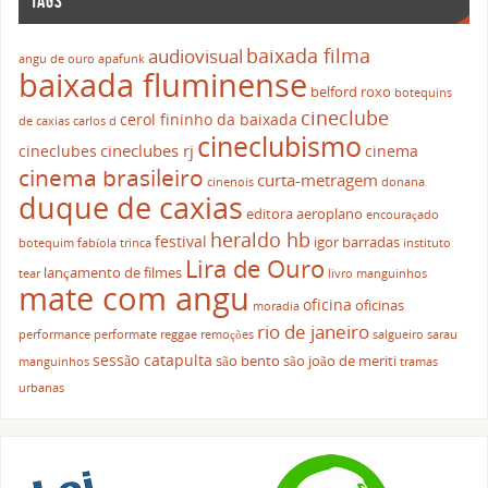
TAGS
baixada filma
audiovisual
angu de ouro
apafunk
baixada fluminense
belford roxo
botequins
cineclube
cerol fininho da baixada
de caxias
carlos d
cineclubismo
cineclubes rj
cineclubes
cinema
cinema brasileiro
curta-metragem
cinenois
donana
duque de caxias
editora aeroplano
encouraçado
heraldo hb
festival
igor barradas
botequim
fabíola trinca
instituto
Lira de Ouro
lançamento de filmes
tear
livro
manguinhos
mate com angu
oficina
oficinas
moradia
rio de janeiro
performance
performate
reggae
remoções
salgueiro
sarau
sessão catapulta
são bento
são joão de meriti
manguinhos
tramas
urbanas