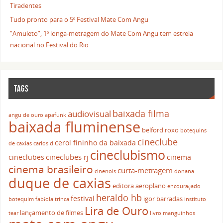
Tiradentes
Tudo pronto para o 5º Festival Mate Com Angu
“Amuleto”, 1º longa-metragem do Mate Com Angu tem estreia
nacional no Festival do Rio
TAGS
baixada filma
audiovisual
angu de ouro
apafunk
baixada fluminense
belford roxo
botequins
cineclube
cerol fininho da baixada
de caxias
carlos d
cineclubismo
cineclubes rj
cineclubes
cinema
cinema brasileiro
curta-metragem
cinenois
donana
duque de caxias
editora aeroplano
encouraçado
heraldo hb
festival
igor barradas
botequim
fabíola trinca
instituto
Lira de Ouro
lançamento de filmes
tear
livro
manguinhos