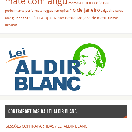
mate com angu
oficina
oficinas
moradia
rio de janeiro
performance
performate
reggae
remoções
salgueiro
sarau
sessão catapulta
são bento
são joão de meriti
manguinhos
tramas
urbanas
CONTRAPARTIDAS DA LEI ALDIR BLANC
SESSÕES CONTRAPARTIDAS / LEI ALDIR BLANC