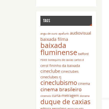
TAGS
audiovisual
angu de ouro
apafunk
baixada filma
baixada
fluminense
belford
roxo
botequins de caxias
carlos d
cerol fininho da baixada
cineclube
cineclubes
cineclubes rj
cineclubismo
cinema
cinema brasileiro
curta-metragem
cinenois
donana
duque de caxias
editora aeroplano
encouraçado