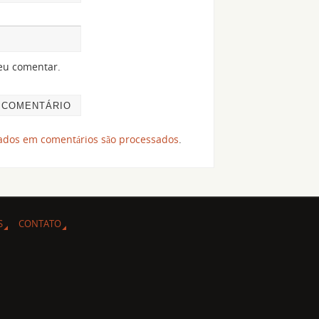
eu comentar.
ados em comentários são processados
.
S
CONTATO