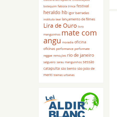
festival
botequim
fabíola trinca
heraldo hb
igor barradas
lançamento de filmes
instituto tear
Lira de Ouro
livro
mate com
manguinhos
angu
oficina
moradia
oficinas
performance
performate
rio de janeiro
reggae
remoções
sessão
salgueiro
sarau manguinhos
catapulta
são bento
são joão de
meriti
tramas urbanas