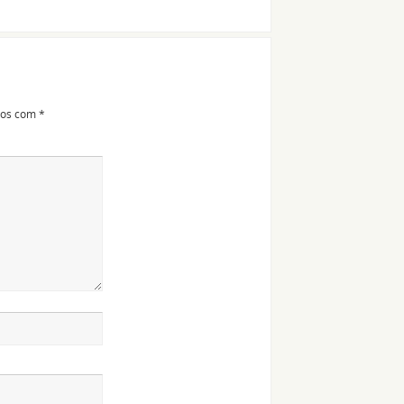
dos com
*