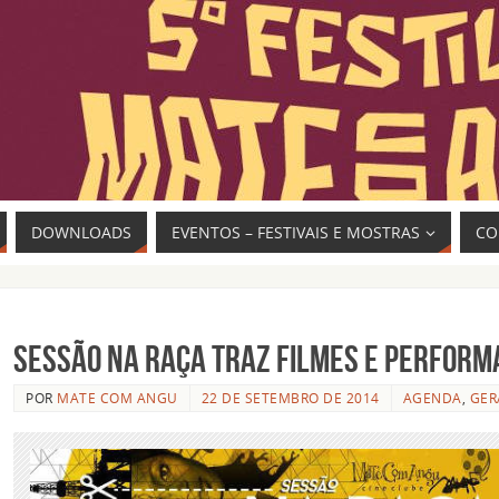
DOWNLOADS
EVENTOS – FESTIVAIS E MOSTRAS
CO
Sessão Na Raça traz filmes e perfor
POR
MATE COM ANGU
22 DE SETEMBRO DE 2014
AGENDA
,
GER