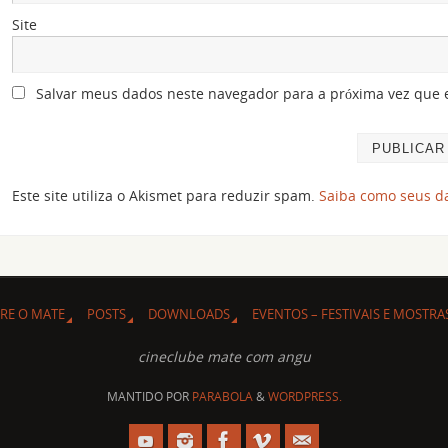
Site
Salvar meus dados neste navegador para a próxima vez que 
Este site utiliza o Akismet para reduzir spam.
Saiba como seus d
RE O MATE
POSTS
DOWNLOADS
EVENTOS – FESTIVAIS E MOSTRA
cineclube mate com angu
MANTIDO POR
PARABOLA
&
WORDPRESS.