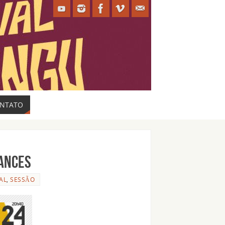
NTATO
mances
AL
,
SESSÃO