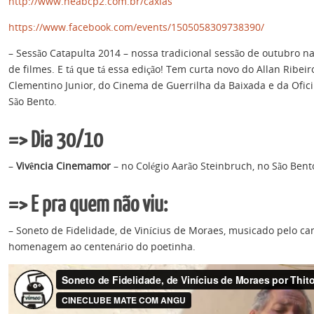
http://www.neabcp2.com.br/caxias
https://www.facebook.com/events/1505058309738390/
– Sessão Catapulta 2014 – nossa tradicional sessão de outubro n
de filmes. E tá que tá essa edição! Tem curta novo do Allan Ribeir
Clementino Junior, do Cinema de Guerrilha da Baixada e da Ofic
São Bento.
=> Dia 30/10
–
Vivência Cinemamor
– no Colégio Aarão Steinbruch, no São Bent
=> E pra quem não viu:
– Soneto de Fidelidade, de Vinícius de Moraes, musicado pelo c
homenagem ao centenário do poetinha.