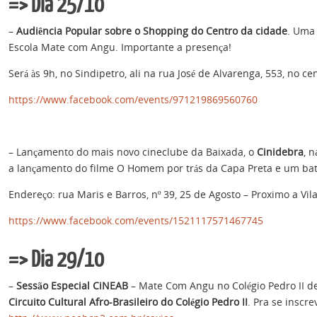
=> Dia 25/10
–
Audiência Popular sobre o Shopping do Centro da cidade
. Uma
Escola Mate com Angu. Importante a presença!
Será às 9h, no Sindipetro, ali na rua José de Alvarenga, 553, no ce
https://www.facebook.com/events/971219869560760
– Lançamento do mais novo cineclube da Baixada, o
Cinidebra
, 
a lançamento do filme O Homem por trás da Capa Preta e um ba
Endereço: rua Maris e Barros, nº 39, 25 de Agosto – Proximo a Vil
https://www.facebook.com/events/1521117571467745
=> Dia 29/10
–
Sessão Especial CiNEAB
– Mate Com Angu no Colégio Pedro II de
Circuito Cultural Afro-Brasileiro do Colégio Pedro II
. Pra se inscrev