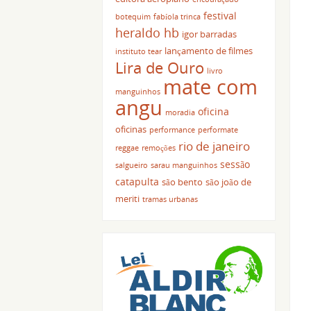
festival
botequim
fabíola trinca
heraldo hb
igor barradas
lançamento de filmes
instituto tear
Lira de Ouro
livro
mate com
manguinhos
angu
oficina
moradia
oficinas
performance
performate
rio de janeiro
reggae
remoções
sessão
salgueiro
sarau manguinhos
catapulta
são bento
são joão de
meriti
tramas urbanas