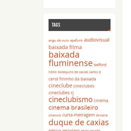
TAGS
audiovisual
angu de ouro
apafunk
baixada filma
baixada
fluminense
belford
roxo
botequins de caxias
carlos d
cerol fininho da baixada
cineclube
cineclubes
cineclubes rj
cineclubismo
cinema
cinema brasileiro
curta-metragem
cinenois
donana
duque de caxias
editora aeroplano
encouraçado